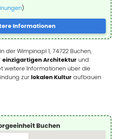
einungen
)
tere Informationen
 in der Wimpinapl 1, 74722 Buchen,
r
einzigartigen Architektur
und
et weitere Informationen über die
bindung zur
lokalen Kultur
aufbauen
orgeeinheit Buchen