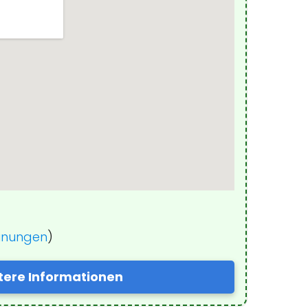
einungen
)
tere Informationen