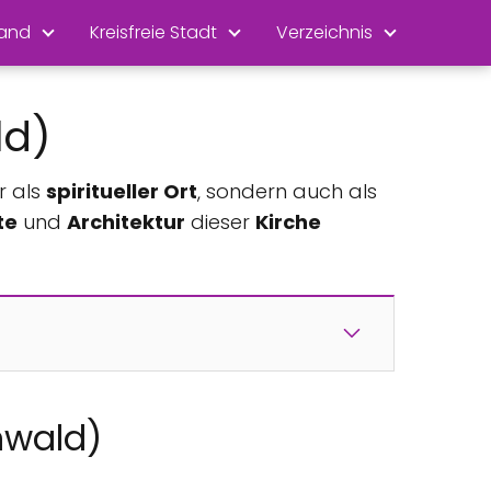
land
Kreisfreie Stadt
Verzeichnis
ld)
r als
spiritueller Ort
, sondern auch als
te
und
Architektur
dieser
Kirche
nwald)