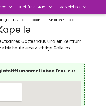
land
Kreisfreie Stadt
Verzeichnis
ollegiatstift unserer Lieben Frau zur alten Kapelle
 Kapelle
 bedeutsames Gotteshaus und ein Zentrum
as bis heute eine wichtige Rolle im
iatstift unserer Lieben Frau zur