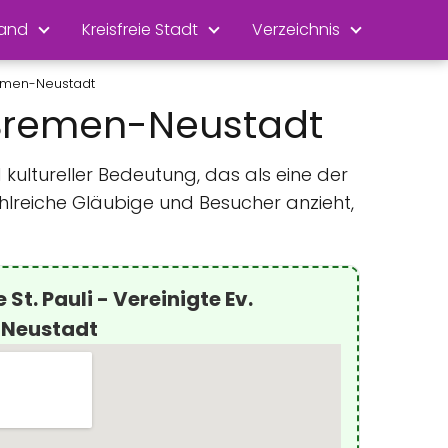
land
Kreisfreie Stadt
Verzeichnis
Bremen-Neustadt
e Bremen-Neustadt
 kultureller Bedeutung, das als eine der
hlreiche Gläubige und Besucher anzieht,
St. Pauli - Vereinigte Ev.
Neustadt