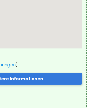
inungen
)
tere Informationen