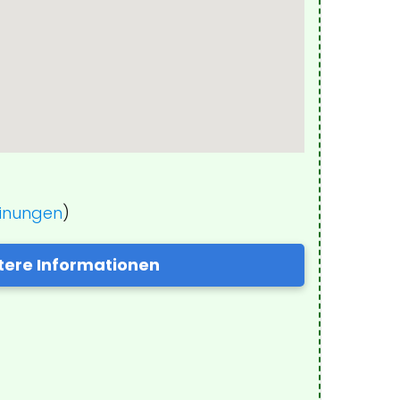
einungen
)
tere Informationen