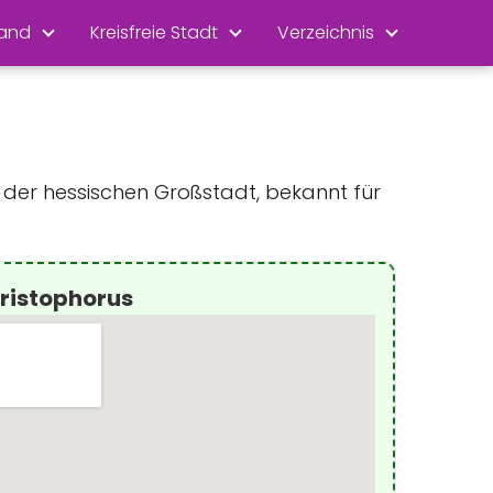
land
Kreisfreie Stadt
Verzeichnis
n der hessischen Großstadt, bekannt für
hristophorus