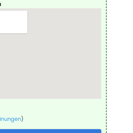
n
einungen
)