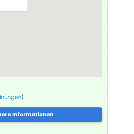
einungen
)
tere Informationen