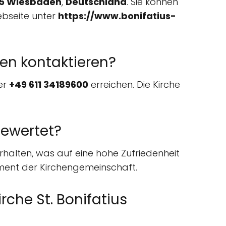
5 Wiesbaden
,
Deutschland
. Sie können
Webseite unter
https://www.bonifatius-
den kontaktieren?
er
+49 611 34189600
erreichen. Die Kirche
bewertet?
rhalten, was auf eine hohe Zufriedenheit
ement der Kirchengemeinschaft.
rche St. Bonifatius