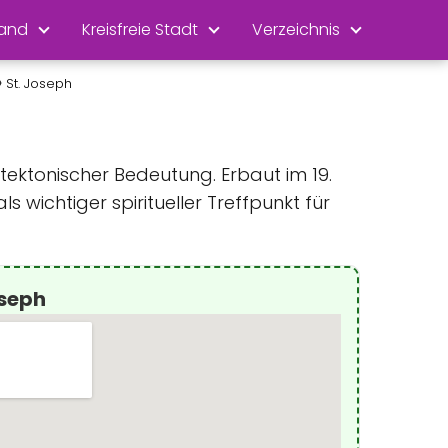
land
Kreisfreie Stadt
Verzeichnis
St. Joseph
itektonischer Bedeutung. Erbaut im 19.
s wichtiger spiritueller Treffpunkt für
oseph