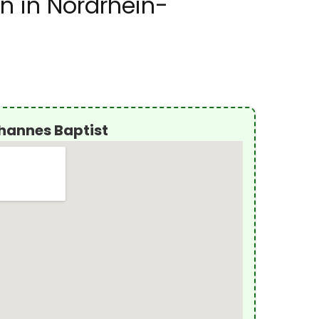
en in Nordrhein-
ohannes Baptist