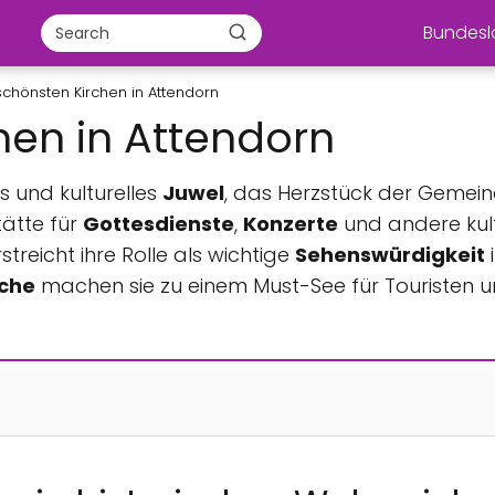
Bundes
schönsten Kirchen in Attendorn
hen in Attendorn
es und kulturelles
Juwel
, das Herzstück der Gemein
tätte für
Gottesdienste
,
Konzerte
und andere kult
reicht ihre Rolle als wichtige
Sehenswürdigkeit
i
rche
machen sie zu einem Must-See für Touristen un