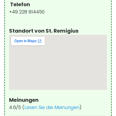
Telefon
+49 228 914450
Standort von St. Remigius
Meinungen
4.6/5 (
Lesen Sie die Meinungen
)