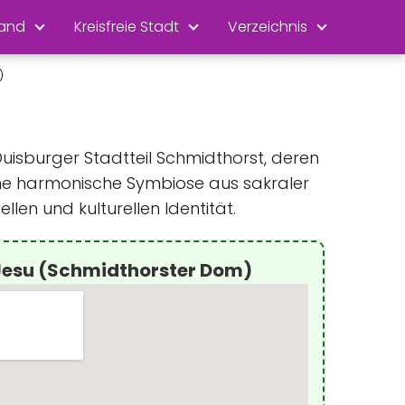
land
Kreisfreie Stadt
Verzeichnis
)
Duisburger Stadtteil Schmidthorst, deren
ine harmonische Symbiose aus sakraler
llen und kulturellen Identität.
Jesu (Schmidthorster Dom)