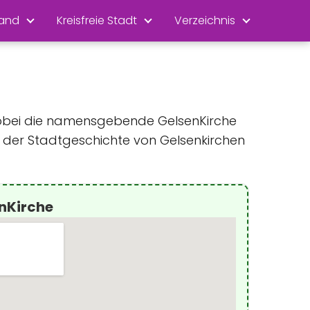
land
Kreisfreie Stadt
Verzeichnis
, wobei die namensgebende GelsenKirche
in der Stadtgeschichte von Gelsenkirchen
nKirche