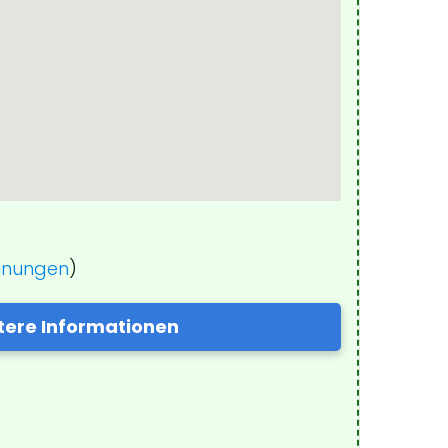
einungen
)
tere Informationen