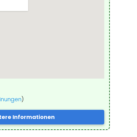
einungen
)
tere Informationen