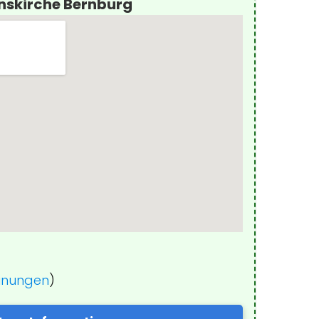
nskirche Bernburg
einungen
)