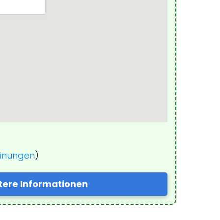
einungen
)
tere Informationen