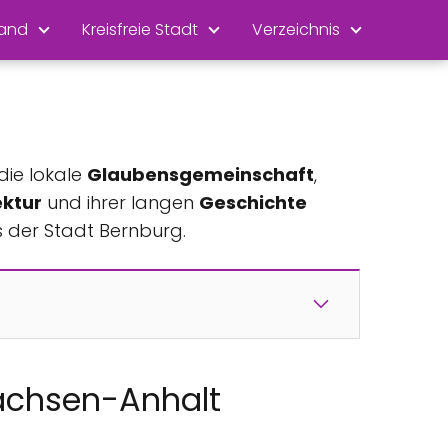
land
Kreisfreie Stadt
Verzeichnis
 die lokale
Glaubensgemeinschaft
,
ektur
und ihrer langen
Geschichte
es der Stadt Bernburg.
Sachsen-Anhalt